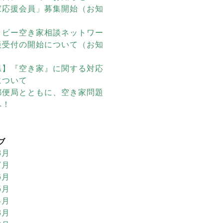
家応援会員」募集開始（お知
ラビー空き家相談ネットワー
談受付の開始について（お知
県】『空き家』に関する対応
について
郵便局とともに、空き家問題
へ！
ブ
8月
7月
6月
5月
4月
3月