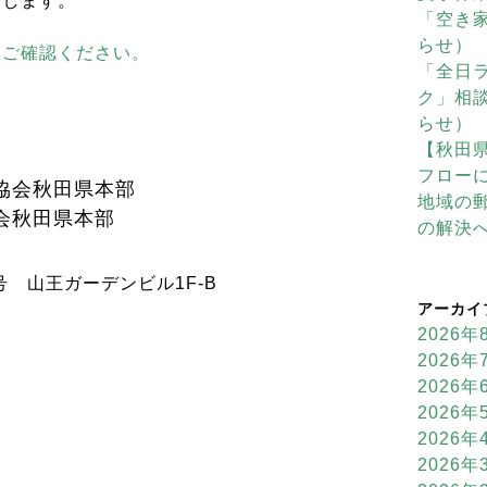
たします。
「空き
らせ）
らご確認ください。
「全日
ク」相
らせ）
【秋田
フロー
協会秋田県本部
地域の
会秋田県本部
の解決
号 山王ガーデンビル1F-B
アーカイ
2026年
2026年
2026年
2026年
2026年
2026年