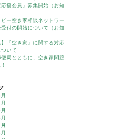
家応援会員」募集開始（お知
ラビー空き家相談ネットワー
談受付の開始について（お知
県】『空き家』に関する対応
について
郵便局とともに、空き家問題
へ！
ブ
8月
7月
6月
5月
4月
3月