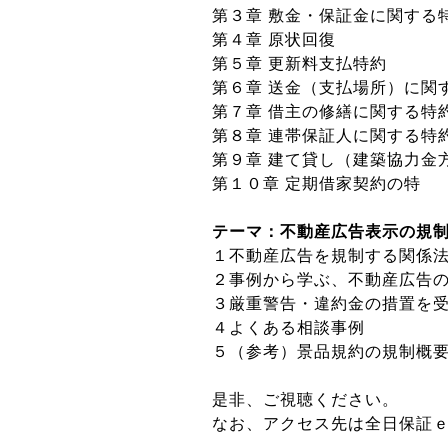
第３章 敷金・保証金に関する
第４章 原状回復
第５章 更新料支払特約
第６章 送金（支払場所）に関
第７章 借主の修繕に関する特
第８章 連帯保証人に関する特
第９章 建て貸し（建築協力金
第１０章 定期借家契約の特
テーマ：不動産広告表示の規
１不動産広告を規制する関係
２事例から学ぶ、不動産広告
３厳重警告・違約金の措置を
４よくある相談事例
５（参考）景品規約の規制概
是非、ご視聴ください。
なお、アクセス先は全日保証