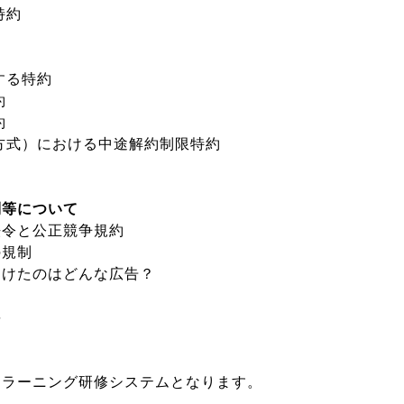
特約
する特約
約
約
方式）における中途解約制限特約
制等について
法令と公正競争規約
の規制
受けたのはどんな広告？
要
ｅラーニング研修システムとなります。