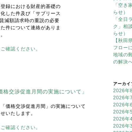
「空き
業登録における財産的基礎の
らせ）
確化した件及び「サブリース
「全日
家賃減額請求時の重説の必要
ク」相
った件について連絡がありま
らせ）
す。
【秋田
フロー
らご確認ください。
地域の
の解決
アーカイ
2026年
価格交渉促進月間の実施について」
2026年
2026年
り「価格交渉促進月間」の実施について
2026年
らせいたします。
2026年
2026年
らご確認ください。