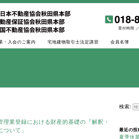
受付時間 ／ 
業・入会のご案内
宅地建物取引士法定講習
会員名簿
検索:
管理業登録における財産的基礎の『解釈・
について」
最近の投
夏季休