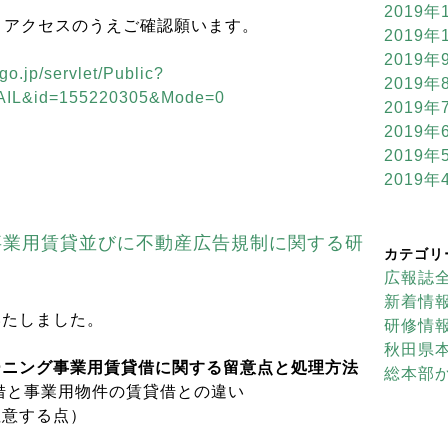
2019年
りアクセスのうえご確認願います。
2019年
2019年
go.jp/servlet/Public?
2019年
L&id=155220305&Mode=0
2019年
2019年
2019年
2019年
事業用賃貸並びに不動産広告規制に関する研
カテゴリ
広報誌
新着情
いたしました。
研修情
秋田県
ーニング事業用賃貸借に関する留意点と処理方法
総本部
借と事業用物件の賃貸借との違い
注意する点）