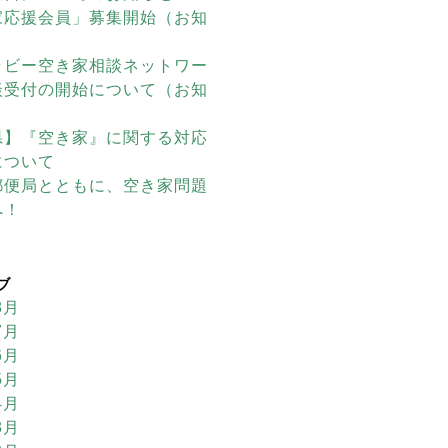
家応援会員」募集開始（お知
ラビー空き家相談ネットワー
談受付の開始について（お知
県】『空き家』に関する対応
について
郵便局とともに、空き家問題
へ！
ブ
8月
7月
6月
5月
4月
3月